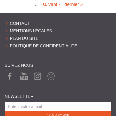
…
suivant ›
dernier »
a
g
CONTACT
e
MENTIONS LÉGALES
s
PLAN DU SITE
POLITIQUE DE CONFIDENTIALITÉ
SUIVEZ NOUS
FAC
YOU
INST
WEB
EBO
TUB
AGR
CAM
OK
E
AM
NEWSLETTER