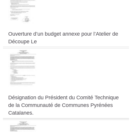
S
C
A
Ouverture d’un budget annexe pour l’Atelier de
T
Découpe Le
A
L
A
N
E
S
Désignation du Président du Comité Technique
de la Communauté de Communes Pyrénées
Catalanes.