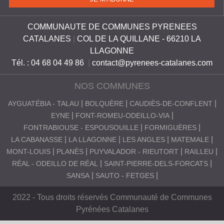
COMMUNAUTE DE COMMUNES PYRENEES
CATALANES
|
COL DE LA QUILLANE - 66210 LA
LLAGONNE
Tél. : 04 68 04 49 86
|
contact@pyrenees-catalanes.com
NOS COMMUNES
AYGUATÉBIA - TALAU
BOLQUÈRE
CAUDIÈS-DE-CONFLENT
EYNE
FONT-ROMEU-ODEILLO-VIA
FONTRABIOUSE - ESPOUSOUILLE
FORMIGUÈRES
LA CABANASSE
LA LLAGONNE
LES ANGLES
MATEMALE
MONT-LOUIS
PLANÈS
PUYVALADOR - RIEUTORT
RAILLEU
RÉAL - ODEILLO DE RÉAL
SAINT-PIERRE-DELS-FORCATS
SANSA
SAUTO - FETGES
2022 - Tous droits réservés Communauté de Communes
Pyrénées Catalanes