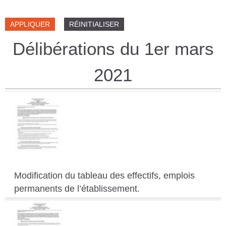
n
C
e
s
n
O
é
M
e
Délibérations du 1er mars
M
U
2021
N
E
S
P
Y
R
Modification du tableau des effectifs, emplois
É
permanents de l’établissement.
N
É
E