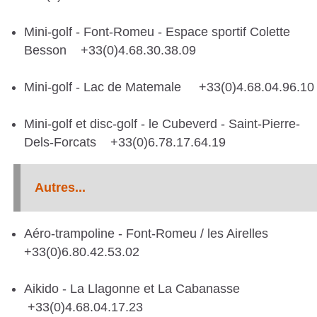
S
Mini-golf - Font-Romeu - Espace sportif Colette
C
Besson +33(0)4.68.30.38.09
A
T
Mini-golf - Lac de Matemale +33(0)4.68.04.96.10
A
Mini-golf et disc-golf - le Cubeverd - Saint-Pierre-
L
Dels-Forcats +33(0)6.78.17.64.19
A
N
Autres...
E
S
Aéro-trampoline - Font-Romeu / les Airelles
+33(0)6.80.42.53.02
Aikido - La Llagonne et La Cabanasse
+33(0)4.68.04.17.23