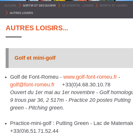
C
ACCUEIL
>
SORTIR ET DECOUVRIR
>
SE DIVERTIR - LOISIRS
>
SPORTS ET LOISIRS
O
>
AUTRES LOISIRS
M
AUTRES LOISIRS...
M
U
N
Golf et mini-golf
E
S
P
Golf de Font-Romeu -
www.golf-font-romeu.fr
-
golf@font-romeu.fr
+33(0)4.68.30.10.78
Y
Ouvert du 1er mai au 1er novembre - Golf homolog
R
9 trous par 36, 2 517m - Practice 20 postes Putting
É
green - Pitching green.
N
É
Practice-mini-golf : Putting Green - Lac de Matemal
+33(0)6.51.71.52.44
E