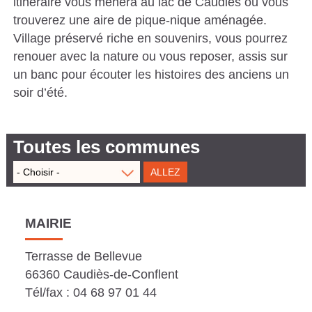
itinéraire vous mènera au lac de Caudiès où vous
S
trouverez une aire de pique-nique aménagée.
Village préservé riche en souvenirs, vous pourrez
C
renouer avec la nature ou vous reposer, assis sur
A
un banc pour écouter les histoires des anciens un
T
soir d’été.
A
L
Toutes les communes
A
N
E
S
MAIRIE
Terrasse de Bellevue
66360 Caudiès-de-Conflent
Tél/fax : 04 68 97 01 44