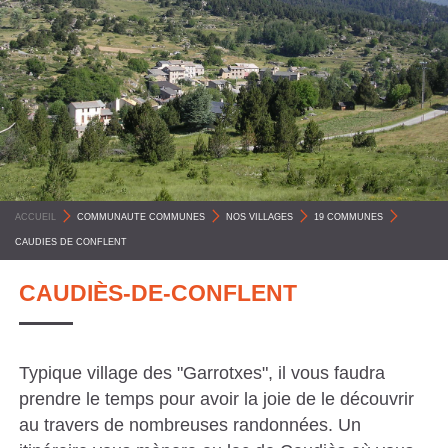
C
O
M
M
U
N
E
ACCUEIL
>
COMMUNAUTE COMMUNES
>
NOS VILLAGES
>
19 COMMUNES
>
S
CAUDIES DE CONFLENT
P
Y
CAUDIÈS-DE-CONFLENT
R
É
Typique village des "Garrotxes", il vous faudra
N
prendre le temps pour avoir la joie de le découvrir
É
au travers de nombreuses randonnées. Un
E