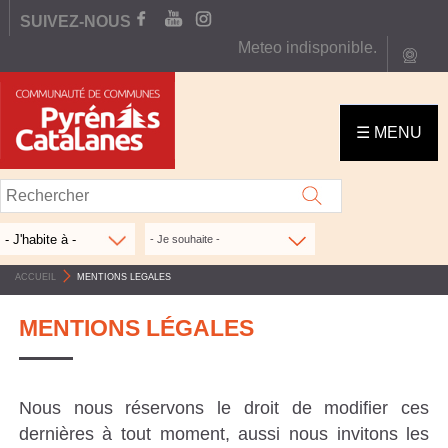
Aller
SUIVEZ-NOUS
FACEBOOK
YOUTUBE
INSTAGRAM
au
Meteo indisponible.
webc
contenu
C
principal
O
☰ MENU
M
M
U
N
- Je souhaite -
A
ACCUEIL
>
MENTIONS LEGALES
U
MENTIONS LÉGALES
T
É
D
Nous nous réservons le droit de modifier ces
E
dernières à tout moment, aussi nous invitons les