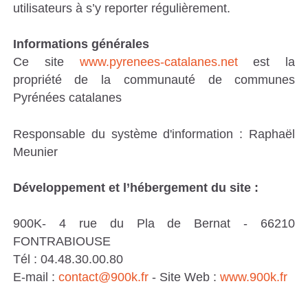
C
utilisateurs à s’y reporter régulièrement.
O
Informations générales
M
Ce site
www.pyrenees-catalanes.net
est la
M
propriété de la communauté de communes
U
Pyrénées catalanes
N
Responsable du système d'information : Raphaël
E
Meunier
S
P
Développement et l’hébergement du site :
Y
R
900K- 4 rue du Pla de Bernat - 66210
É
FONTRABIOUSE
Tél : 04.48.30.00.80
N
E-mail :
c
ontact@900k.fr
- Site Web :
www.900k.fr
É
E