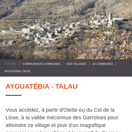
C
O
M
M
U
N
E
ACCUEIL
>
COMMUNAUTE COMMUNES
>
NOS VILLAGES
>
19 COMMUNES
>
S
AYGUATEBIA TALAU
P
Y
AYGUATÉBIA - TALAU
R
É
Vous accédez, à partir d'Olette ou du Col de la
N
Llose, à la vallée méconnue des Garrotxes pour
É
atteindre ce village et jouir d'un magnifique
E