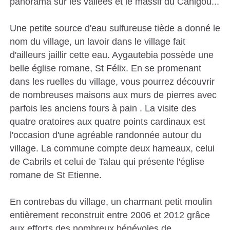
panorama sur les vallées et le massif du Canigou...
S
Une petite source d'eau sulfureuse tiède a donné le
C
nom du village, un lavoir dans le village fait
A
d'ailleurs jaillir cette eau. Aygautebia possède une
T
belle église romane, St Félix. En se promenant
A
dans les ruelles du village, vous pourrez découvrir
L
de nombreuses maisons aux murs de pierres avec
parfois les anciens fours à pain . La visite des
A
quatre oratoires aux quatre points cardinaux est
N
l'occasion d'une agréable randonnée autour du
E
village. La commune compte deux hameaux, celui
S
de Cabrils et celui de Talau qui présente l'église
romane de St Etienne.
En contrebas du village, un charmant petit moulin
entièrement reconstruit entre 2006 et 2012 grâce
aux efforts des nombreux bénévoles de