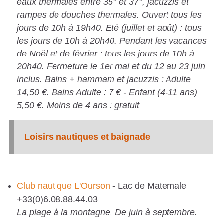
eaux thermales entre 35° et 37°, jacuzzis et
S
rampes de douches thermales. Ouvert tous les
jours de 10h à 19h40. Eté (juillet et août) : tous
C
les jours de 10h à 20h40. Pendant les vacances
A
de Noël et de février : tous les jours de 10h à
T
20h40. Fermeture le 1er mai et du 12 au 23 juin
A
inclus. Bains + hammam et jacuzzis : Adulte
L
14,50 €. Bains Adulte : 7 € - Enfant (4-11 ans)
5,50 €. Moins de 4 ans : gratuit
A
N
E
Loisirs nautiques et baignade
S
Club nautique L'Ourson
- Lac de Matemale
+33(0)6.08.88.44.03
La plage à la montagne. De juin à septembre.