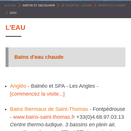
C
ACCUEIL
>
SORTIR ET DECOUVRIR
>
SE DIVERTIR - LOISIRS
>
SPORTS ET LOISIRS
O
>
LEAU
M
L'EAU
M
U
N
Bains d'eau chaude
E
S
P
Y
Angléo
- Balnéo et SPA - Les Angles -
R
[commencez la visite...]
É
Bains thermaux de Saint-Thomas
- Fontpédrouse
N
-
www.bains-saint-thomas.fr
+33(0)4.68.97.03.13
É
Centre thermo-ludique. 3 bassins en plein air,
E