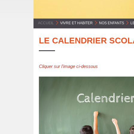
E
C
ACCUEIL
>
VIVRE ET HABITER
>
NOS ENFANTS
>
L
O
LE CALENDRIER SCOL
M
M
U
Cliquer sur l'image ci-dessous
N
E
S
P
Y