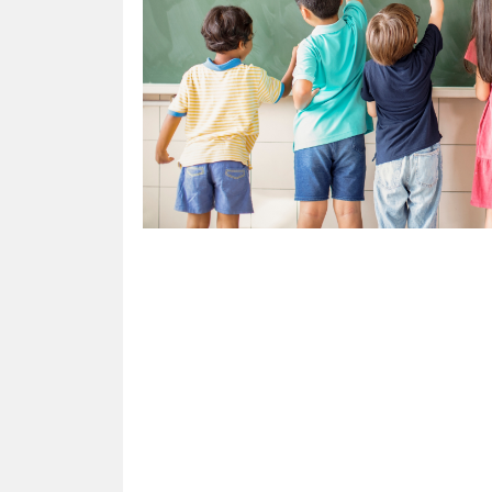
R
É
N
É
E
S
C
A
T
A
L
A