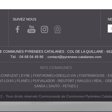
SUIVEZ NOUS
N
FACE
YOUT
INSTA
WEB
BOOK
UBE
GRA
CAM
M
E COMMUNES PYRENEES CATALANES
|
COL DE LA QUILLANE - 66
Tél. : 04 68 04 49 86
|
contact@pyrenees-catalanes.com
NOS COMMUNES
-CONFLENT
EYNE
FONT-ROMEU-ODEILLO-VIA
FONTRABIOUSE - E
T-LOUIS
PLANÈS
PUYVALADOR - RIEUTORT
RAILLEU
RÉAL - OD
SANSA
SAUTO - FETGES
2 - Tous droits réservés Communauté de Communes Pyrénées Catal