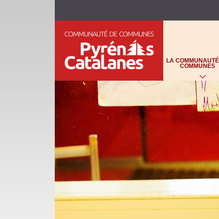
C
O
LA COMMUNAUTÉ
M
COMMUNES
M
U
N
A
U
T
É
D