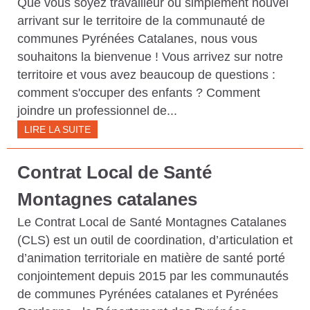
Que vous soyez travailleur ou simplement nouvel
C
arrivant sur le territoire de la communauté de
O
communes Pyrénées Catalanes, nous vous
M
souhaitons la bienvenue ! Vous arrivez sur notre
M
territoire et vous avez beaucoup de questions :
U
comment s'occuper des enfants ? Comment
joindre un professionnel de...
N
LIRE LA SUITE
E
S
Contrat Local de Santé
P
Montagnes catalanes
Y
R
Le Contrat Local de Santé Montagnes Catalanes
(CLS) est un outil de coordination, d’articulation et
É
d’animation territoriale en matière de santé porté
N
conjointement depuis 2015 par les communautés
É
de communes Pyrénées catalanes et Pyrénées
E