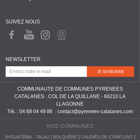
SUIVEZ NOUS
FAC
YOU
INST
WEB
EBO
TUB
AGR
CAM
OK
E
AM
NEWSLETTER
COMMUNAUTE DE COMMUNES PYRENEES
CATALANES
|
COL DE LA QUILLANE - 66210 LA
LLAGONNE
Tél. : 04 68 04 49 86
|
contact@pyrenees-catalanes.com
NOS COMMUNES
AYGUATÉBIA - TALAU
BOLQUÈRE
CAUDIÈS-DE-CONFLENT