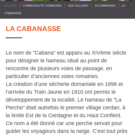
C
ACCUEIL
>
COMMUNAUTE COMMUNES
>
NOS VILLAGES
>
19 COMMUNES
>
LA
O
CABANASSE
M
LA CABANASSE
M
U
N
Le nom de "Cabana" est apparu au XIVème siècle
E
pour désigner le hameau situé au point de
S
rencontre de plusieurs voies de passage, en
particulier d’anciennes voies romaines.
P
La création d’une sécherie domaniale en 1896 et
Y
l’arrivée du Train Jaune en 1910 ont permis le
R
développement de la localité. Le hameau de "La
É
Perche" était autrefois le premier village cerdan, à
N
la limite Est de la Cerdagne et du Haut Conflent.
Ce nom a été donné car une perche servait pour
É
guider les voyageurs dans la neige. C’est tout près
E