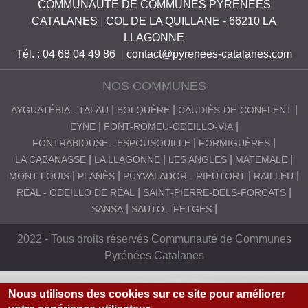
COMMUNAUTE DE COMMUNES PYRENEES
CATALANES
|
COL DE LA QUILLANE - 66210 LA
LLAGONNE
Tél. : 04 68 04 49 86
|
contact@pyrenees-catalanes.com
NOS COMMUNES
AYGUATÉBIA - TALAU
BOLQUÈRE
CAUDIÈS-DE-CONFLENT
EYNE
FONT-ROMEU-ODEILLO-VIA
FONTRABIOUSE - ESPOUSOUILLE
FORMIGUÈRES
LA CABANASSE
LA LLAGONNE
LES ANGLES
MATEMALE
MONT-LOUIS
PLANÈS
PUYVALADOR - RIEUTORT
RAILLEU
RÉAL - ODEILLO DE RÉAL
SAINT-PIERRE-DELS-FORCATS
SANSA
SAUTO - FETGES
2022 - Tous droits réservés Communauté de Communes
Pyrénées Catalanes
Nous utilisons des cookies sur ce site pour améliorer