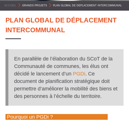
C
ACCUEIL
>
GRANDS PROJETS
>
PLAN GLOBAL DE DEPLACEMENT INTERCOMMUNAL
O
PLAN GLOBAL DE DÉPLACEMENT
M
INTERCOMMUNAL
M
U
N
E
En parallèle de l’élaboration du SCoT de la
S
Communauté de communes, les élus ont
décidé le lancement d’un
PGDi
. Ce
P
document de planification stratégique doit
Y
permettre d’améliorer la mobilité des biens et
R
des personnes à l’échelle du territoire.
É
N
Pourquoi un PGDi ?
É
E