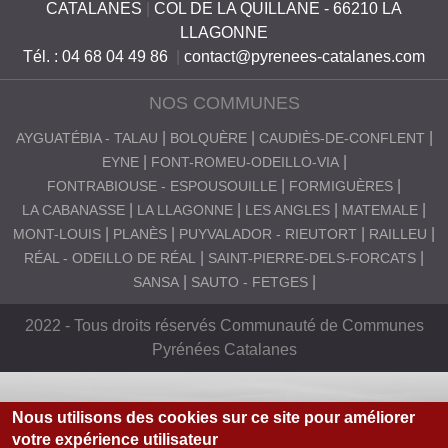
CATALANES
|
COL DE LA QUILLANE - 66210 LA
LLAGONNE
Tél. : 04 68 04 49 86
|
contact@pyrenees-catalanes.com
NOS COMMUNES
AYGUATÉBIA - TALAU
BOLQUÈRE
CAUDIÈS-DE-CONFLENT
EYNE
FONT-ROMEU-ODEILLO-VIA
FONTRABIOUSE - ESPOUSOUILLE
FORMIGUÈRES
LA CABANASSE
LA LLAGONNE
LES ANGLES
MATEMALE
MONT-LOUIS
PLANÈS
PUYVALADOR - RIEUTORT
RAILLEU
RÉAL - ODEILLO DE RÉAL
SAINT-PIERRE-DELS-FORCATS
SANSA
SAUTO - FETGES
2022 - Tous droits réservés Communauté de Communes
Pyrénées Catalanes
Nous utilisons des cookies sur ce site pour améliorer
votre expérience utilisateur