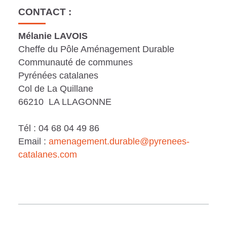
0
4
CONTACT :
c
4
1
u
Mélanie LAVOIS
1
7
Cheffe du Pôle Aménagement Durable
m
7
Communauté de communes
.
e
Pyrénées catalanes
.
p
Col de La Quillane
n
p
66210 LA LLAGONNE
d
t
d
f
Tél : 04 68 04 49 86
f
Email :
amenagement.durable@pyrenees-
catalanes.com