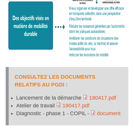
CONSULTEZ LES DOCUMENTS
RELATIFS AU PGDi :
Lancement de la démarche
180417.pdf
1
Atelier de travail
190417.pdf
1
Diagnostic - phase 1 - COPIL -
document
8
d
9
0
o