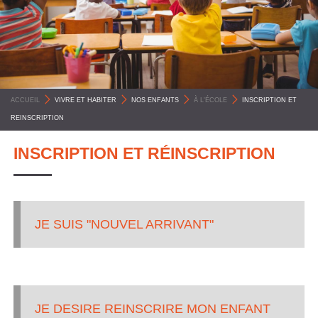
C
O
M
M
U
ACCUEIL
>
VIVRE ET HABITER
>
NOS ENFANTS
>
À L'ÉCOLE
>
INSCRIPTION ET
N
REINSCRIPTION
E
INSCRIPTION ET RÉINSCRIPTION
S
P
Y
JE SUIS "NOUVEL ARRIVANT"
R
É
N
É
JE DESIRE REINSCRIRE MON ENFANT
E