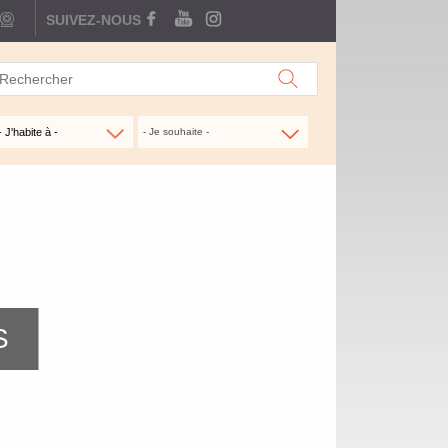
webcam
SUIVEZ-NOUS
FACEBOOK
YOUTUBE
INSTAGRAM
- Je souhaite -
S