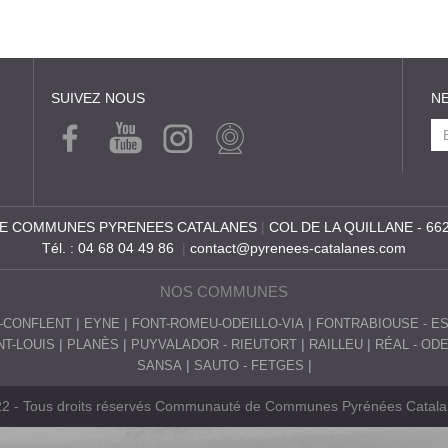
SUIVEZ NOUS
N
FACE
YOUT
INSTA
WEB
BOOK
UBE
GRA
CAM
M
E COMMUNES PYRENEES CATALANES
|
COL DE LA QUILLANE - 66
Tél. : 04 68 04 49 86
|
contact@pyrenees-catalanes.com
NOS COMMUNES
-CONFLENT
EYNE
FONT-ROMEU-ODEILLO-VIA
FONTRABIOUSE - E
T-LOUIS
PLANÈS
PUYVALADOR - RIEUTORT
RAILLEU
RÉAL - OD
SANSA
SAUTO - FETGES
2 - Tous droits réservés Communauté de Communes Pyrénées Catal