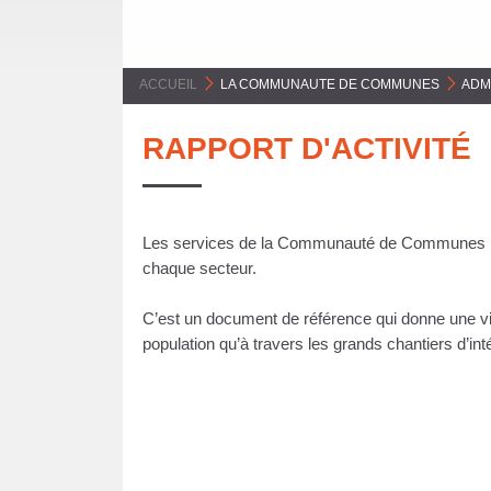
E
C
ACCUEIL
>
LA COMMUNAUTE DE COMMUNES
>
ADM
O
RAPPORT D'ACTIVITÉ
M
M
U
Les services de la Communauté de Communes réalis
chaque secteur.
N
C’est un document de référence qui donne une visi
E
population qu’à travers les grands chantiers d’in
S
P
Y