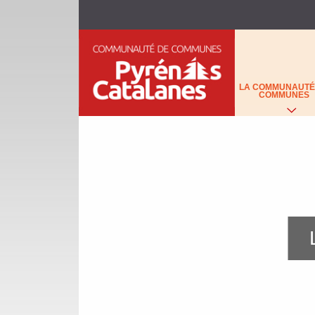
C
O
LA COMMUNAUTÉ
M
COMMUNES
M
U
N
A
U
T
É
D