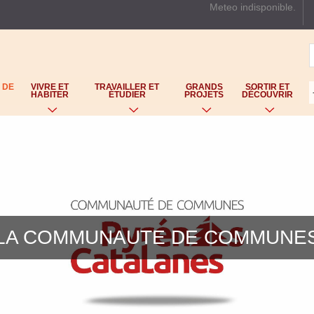
Meteo indisponible.
Aller
au
contenu
principal
 DE
VIVRE ET
TRAVAILLER ET
GRANDS
SORTIR ET
HABITER
ÉTUDIER
PROJETS
DÉCOUVRIR
LA COMMUNAUTE DE COMMUNE