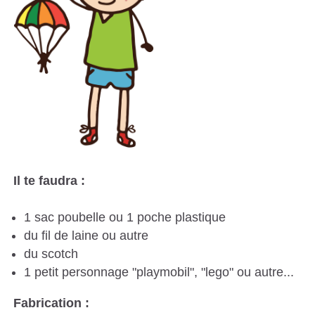
S
C
A
T
A
L
A
N
Il te faudra :
E
S
1 sac poubelle ou 1 poche plastique
du fil de laine ou autre
du scotch
1 petit personnage "playmobil", "lego" ou autre...
Fabrication :