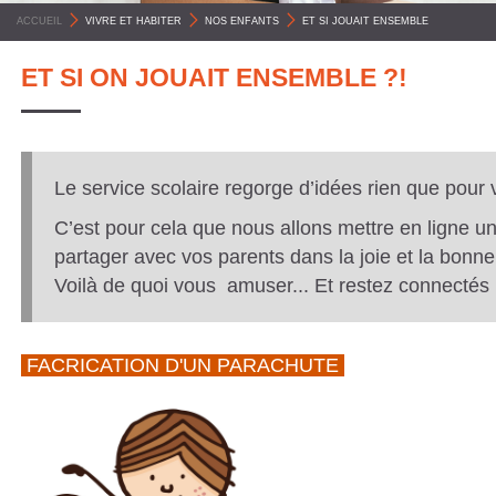
C
ACCUEIL
>
VIVRE ET HABITER
>
NOS ENFANTS
>
ET SI JOUAIT ENSEMBLE
O
ET SI ON JOUAIT ENSEMBLE ?!
M
M
U
N
Le service scolaire regorge d’idées rien que pour v
E
C’est pour cela que nous allons mettre en ligne un
S
partager avec vos parents dans la joie et la bonn
Voilà de quoi vous amuser... Et restez connectés !
P
Y
R
FACRICATION D'UN PARACHUTE
É
N
É
E