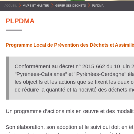
C
ACCUEIL
>
VIVRE ET HABITER
>
GERER SES DECHETS
>
PLPDMA
O
PLPDMA
M
M
U
Programme Local de Prévention des Déchets et Assimil
N
E
Conformément au décret n° 2015-662 du 10 jui
S
"Pyrénées-Catalanes" et "Pyrénées-Cerdagne" él
P
les objectifs et les actions que se fixent les deux 
Y
de réduire la quantité et la nocivité des déchets mé
R
É
Un programme d’actions mis en œuvre et des modalités
N
É
Son élaboration, son adoption et le suivi qui doit en êt
E