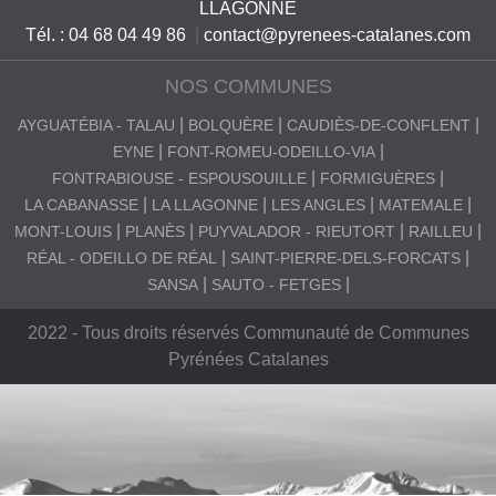
LLAGONNE
Tél. : 04 68 04 49 86
|
contact@pyrenees-catalanes.com
NOS COMMUNES
AYGUATÉBIA - TALAU
BOLQUÈRE
CAUDIÈS-DE-CONFLENT
EYNE
FONT-ROMEU-ODEILLO-VIA
FONTRABIOUSE - ESPOUSOUILLE
FORMIGUÈRES
LA CABANASSE
LA LLAGONNE
LES ANGLES
MATEMALE
MONT-LOUIS
PLANÈS
PUYVALADOR - RIEUTORT
RAILLEU
RÉAL - ODEILLO DE RÉAL
SAINT-PIERRE-DELS-FORCATS
SANSA
SAUTO - FETGES
2022 - Tous droits réservés Communauté de Communes
Pyrénées Catalanes