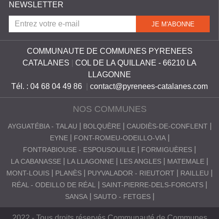
NEWSLETTER
S
C
A
COMMUNAUTE DE COMMUNES PYRENEES
T
CATALANES
|
COL DE LA QUILLANE - 66210 LA
A
LLAGONNE
Tél. : 04 68 04 49 86
|
contact@pyrenees-catalanes.com
L
A
NOS COMMUNES
N
AYGUATÉBIA - TALAU
BOLQUÈRE
CAUDIÈS-DE-CONFLENT
E
EYNE
FONT-ROMEU-ODEILLO-VIA
S
FONTRABIOUSE - ESPOUSOUILLE
FORMIGUÈRES
LA CABANASSE
LA LLAGONNE
LES ANGLES
MATEMALE
MONT-LOUIS
PLANÈS
PUYVALADOR - RIEUTORT
RAILLEU
RÉAL - ODEILLO DE RÉAL
SAINT-PIERRE-DELS-FORCATS
SANSA
SAUTO - FETGES
2022 - Tous droits réservés Communauté de Communes