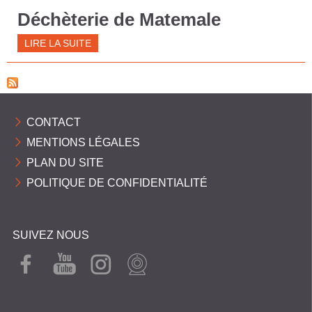
C
Déchèterie de Matemale
O
LIRE LA SUITE
M
M
U
N
CONTACT
E
MENTIONS LÉGALES
S
PLAN DU SITE
P
POLITIQUE DE CONFIDENTIALITÉ
Y
R
SUIVEZ NOUS
É
FAC
YOU
INST
WEB
N
EBO
TUB
AGR
CAM
É
OK
E
AM
E