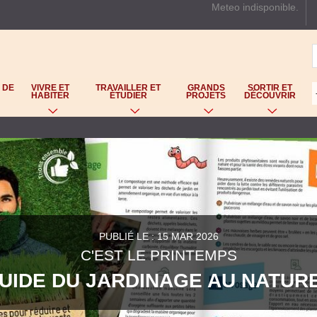
Meteo indisponible.
Aller
au
contenu
principal
 DE
VIVRE ET
TRAVAILLER ET
GRANDS
SORTIR ET
HABITER
ÉTUDIER
PROJETS
DÉCOUVRIR
PUBLIÉ LE : 15 MAR 2026
C'EST LE PRINTEMPS
UIDE DU JARDINAGE AU NATUR