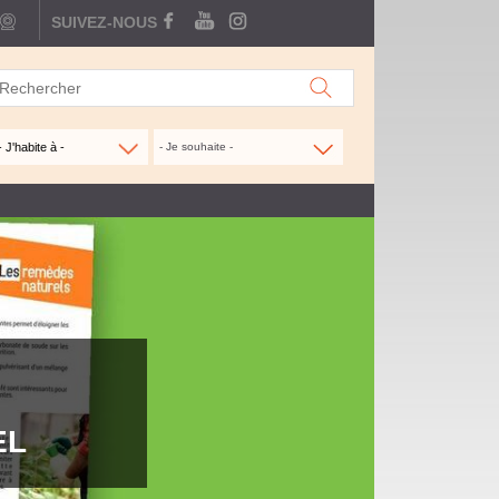
webcam
SUIVEZ-NOUS
FACEBOOK
YOUTUBE
INSTAGRAM
- Je souhaite -
EL