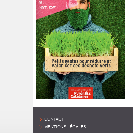
R
É
N
É
E
S
C
A
T
A
L
CONTACT
A
MENTIONS LÉGALES