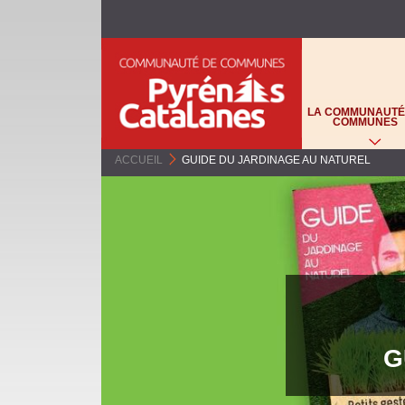
C
O
LA COMMUNAUTÉ
M
COMMUNES
M
ACCUEIL
>
GUIDE DU JARDINAGE AU NATUREL
U
N
A
U
T
G
É
D