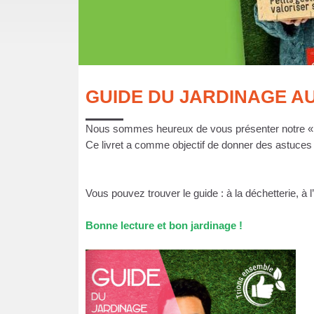
E
C
O
GUIDE DU JARDINAGE A
M
M
Nous sommes heureux de vous présenter notre 
Ce livret a comme objectif de donner des astuces af
U
N
Vous pouvez trouver le guide : à la déchetterie,
E
Bonne lecture et bon jardinage !
S
P
Y