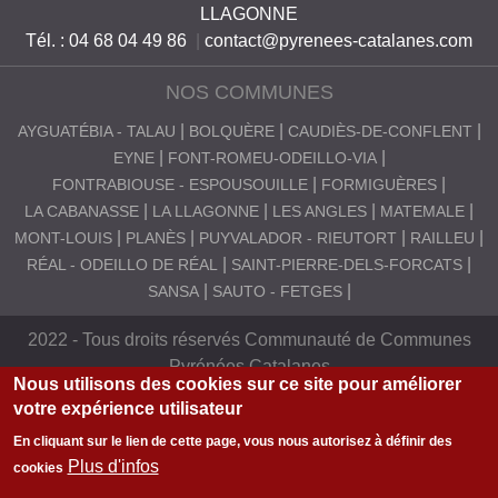
LLAGONNE
S
Tél. : 04 68 04 49 86
|
contact@pyrenees-catalanes.com
C
NOS COMMUNES
A
T
AYGUATÉBIA - TALAU
BOLQUÈRE
CAUDIÈS-DE-CONFLENT
EYNE
FONT-ROMEU-ODEILLO-VIA
A
FONTRABIOUSE - ESPOUSOUILLE
FORMIGUÈRES
L
LA CABANASSE
LA LLAGONNE
LES ANGLES
MATEMALE
A
MONT-LOUIS
PLANÈS
PUYVALADOR - RIEUTORT
RAILLEU
RÉAL - ODEILLO DE RÉAL
SAINT-PIERRE-DELS-FORCATS
N
SANSA
SAUTO - FETGES
E
S
2022 - Tous droits réservés Communauté de Communes
Pyrénées Catalanes
Nous utilisons des cookies sur ce site pour améliorer
votre expérience utilisateur
En cliquant sur le lien de cette page, vous nous autorisez à définir des
Plus d'infos
cookies