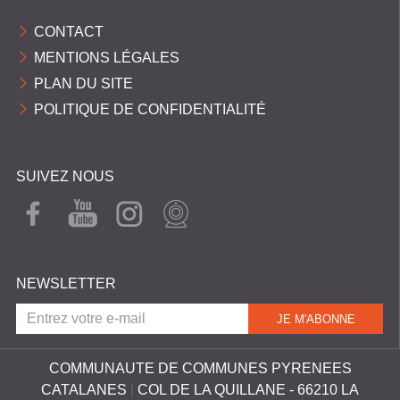
C
CONTACT
O
MENTIONS LÉGALES
M
PLAN DU SITE
M
POLITIQUE DE CONFIDENTIALITÉ
U
N
E
SUIVEZ NOUS
S
FAC
YOU
INST
WEB
EBO
TUB
AGR
CAM
P
OK
E
AM
Y
NEWSLETTER
R
É
N
É
COMMUNAUTE DE COMMUNES PYRENEES
CATALANES
|
COL DE LA QUILLANE - 66210 LA
E