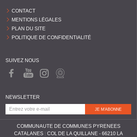
C
CONTACT
O
MENTIONS LÉGALES
M
PLAN DU SITE
M
POLITIQUE DE CONFIDENTIALITÉ
U
N
E
SUIVEZ NOUS
S
FAC
YOU
INST
WEB
EBO
TUB
AGR
CAM
P
OK
E
AM
Y
NEWSLETTER
R
É
N
É
COMMUNAUTE DE COMMUNES PYRENEES
CATALANES
|
COL DE LA QUILLANE - 66210 LA
E