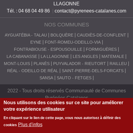
LLAGONNE
S
Tél. : 04 68 04 49 86
|
contact@pyrenees-catalanes.com
C
NOS COMMUNES
A
T
AYGUATÉBIA - TALAU
BOLQUÈRE
CAUDIÈS-DE-CONFLENT
EYNE
FONT-ROMEU-ODEILLO-VIA
A
FONTRABIOUSE - ESPOUSOUILLE
FORMIGUÈRES
L
LA CABANASSE
LA LLAGONNE
LES ANGLES
MATEMALE
A
MONT-LOUIS
PLANÈS
PUYVALADOR - RIEUTORT
RAILLEU
RÉAL - ODEILLO DE RÉAL
SAINT-PIERRE-DELS-FORCATS
N
SANSA
SAUTO - FETGES
E
S
2022 - Tous droits réservés Communauté de Communes
Pyrénées Catalanes
Nous utilisons des cookies sur ce site pour améliorer
votre expérience utilisateur
En cliquant sur le lien de cette page, vous nous autorisez à définir des
Plus d'infos
cookies