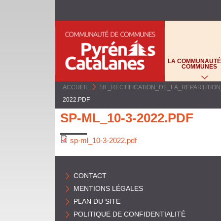
C
O
LA COMMUNAUTÉ
M
COMMUNES
M
ACCUEIL
>
18._RECTIFICATION_DE_LA_REPARTITI
2022.PDF
U
SP-ML_10-3-2022.PDF
N
A
sp-ml_10-3-2022.pdf
U
CONTACT
T
MENTIONS LÉGALES
É
PLAN DU SITE
POLITIQUE DE CONFIDENTIALITÉ
D