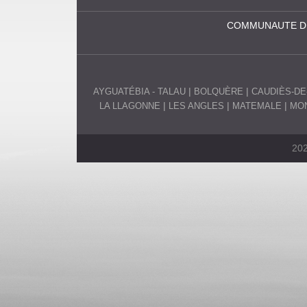
E
COMMUNAUTE D
C
O
AYGUATÉBIA - TALAU
BOLQUÈRE
CAUDIÈS-DE
M
LA LLAGONNE
LES ANGLES
MATEMALE
MON
M
U
202
N
E
S
P
Y