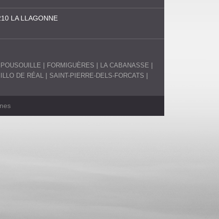
210 LA LLAGONNE
SPOUSOUILLE
FORMIGUÈRES
LA CABANASSE
EILLO DE RÉAL
SAINT-PIERRE-DELS-FORCATS
anes