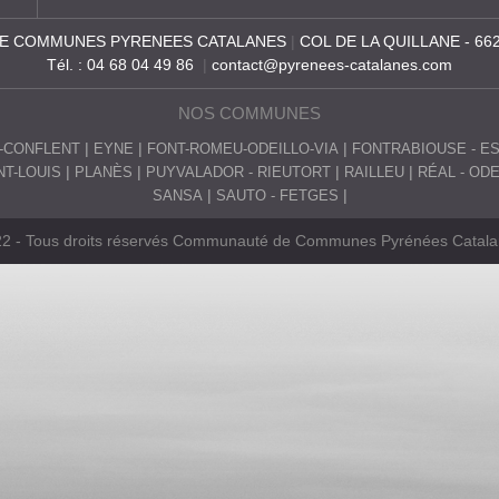
E COMMUNES PYRENEES CATALANES
|
COL DE LA QUILLANE - 66
Tél. : 04 68 04 49 86
|
contact@pyrenees-catalanes.com
NOS COMMUNES
-CONFLENT
EYNE
FONT-ROMEU-ODEILLO-VIA
FONTRABIOUSE - E
T-LOUIS
PLANÈS
PUYVALADOR - RIEUTORT
RAILLEU
RÉAL - OD
SANSA
SAUTO - FETGES
2 - Tous droits réservés Communauté de Communes Pyrénées Catal