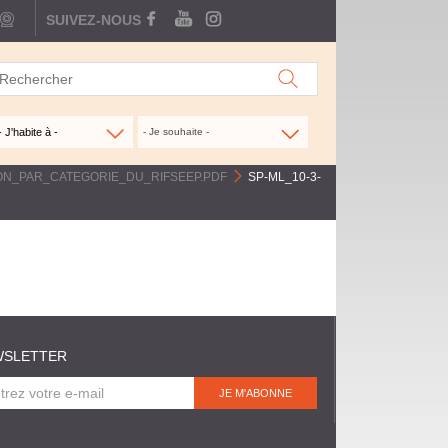
webcam
SUIVEZ-NOUS
FACEBOOK
YOUTUBE
INSTAGRAM
- Je souhaite -
ON_PAR_CATEGORIE_DU_RIFSEEP.PDF
>
SP-ML_10-3-
WSLETTER