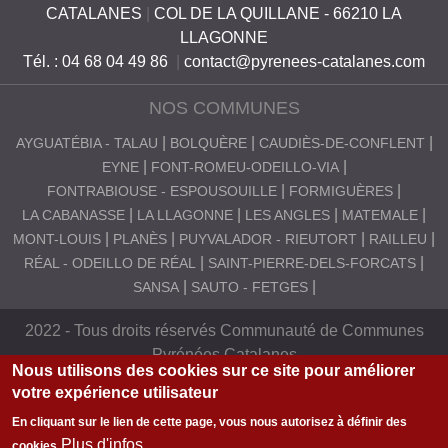
CATALANES
|
COL DE LA QUILLANE - 66210 LA
S
LLAGONNE
C
Tél. : 04 68 04 49 86
|
contact@pyrenees-catalanes.com
A
NOS COMMUNES
T
AYGUATÉBIA - TALAU
BOLQUÈRE
CAUDIÈS-DE-CONFLENT
A
EYNE
FONT-ROMEU-ODEILLO-VIA
L
FONTRABIOUSE - ESPOUSOUILLE
FORMIGUÈRES
A
LA CABANASSE
LA LLAGONNE
LES ANGLES
MATEMALE
MONT-LOUIS
PLANÈS
PUYVALADOR - RIEUTORT
RAILLEU
N
RÉAL - ODEILLO DE RÉAL
SAINT-PIERRE-DELS-FORCATS
E
SANSA
SAUTO - FETGES
S
2022 - Tous droits réservés Communauté de Communes
Pyrénées Catalanes
Nous utilisons des cookies sur ce site pour améliorer
votre expérience utilisateur
En cliquant sur le lien de cette page, vous nous autorisez à définir des
Plus d'infos
cookies