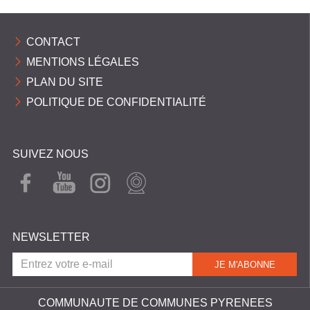
C
O
CONTACT
M
MENTIONS LÉGALES
M
PLAN DU SITE
U
POLITIQUE DE CONFIDENTIALITÉ
N
E
SUIVEZ NOUS
S
P
FAC
YOU
INST
WEB
EBO
TUB
AGR
CAM
Y
OK
E
AM
R
NEWSLETTER
É
N
É
COMMUNAUTE DE COMMUNES PYRENEES
E