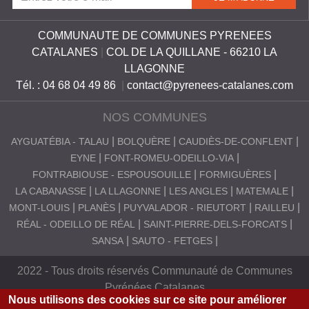
S
COMMUNAUTE DE COMMUNES PYRENEES
C
CATALANES
|
COL DE LA QUILLANE - 66210 LA
A
LLAGONNE
T
Tél. : 04 68 04 49 86
|
contact@pyrenees-catalanes.com
A
NOS COMMUNES
L
AYGUATÉBIA - TALAU
BOLQUÈRE
CAUDIÈS-DE-CONFLENT
A
EYNE
FONT-ROMEU-ODEILLO-VIA
N
FONTRABIOUSE - ESPOUSOUILLE
FORMIGUÈRES
E
LA CABANASSE
LA LLAGONNE
LES ANGLES
MATEMALE
MONT-LOUIS
PLANÈS
PUYVALADOR - RIEUTORT
RAILLEU
S
RÉAL - ODEILLO DE RÉAL
SAINT-PIERRE-DELS-FORCATS
SANSA
SAUTO - FETGES
2022 - Tous droits réservés Communauté de Communes
Pyrénées Catalanes
Nous utilisons des cookies sur ce site pour améliorer