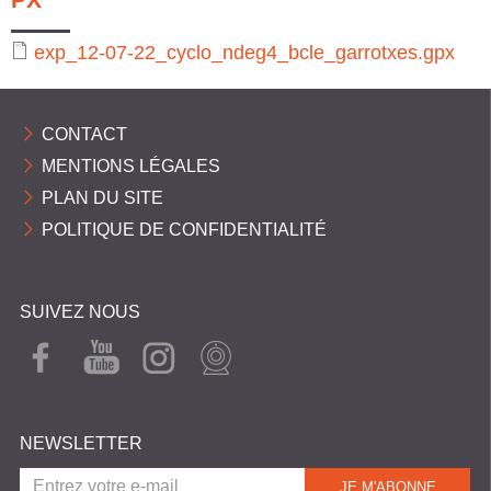
C
O
exp_12-07-22_cyclo_ndeg4_bcle_garrotxes.gpx
M
M
CONTACT
U
MENTIONS LÉGALES
N
PLAN DU SITE
E
POLITIQUE DE CONFIDENTIALITÉ
S
P
SUIVEZ NOUS
Y
R
FAC
YOU
INST
WEB
EBO
TUB
AGR
CAM
É
OK
E
AM
N
NEWSLETTER
É
E