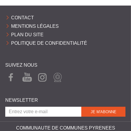
C
O
CONTACT
M
MENTIONS LÉGALES
M
PLAN DU SITE
U
POLITIQUE DE CONFIDENTIALITÉ
N
E
SUIVEZ NOUS
S
P
FAC
YOU
INST
WEB
EBO
TUB
AGR
CAM
Y
OK
E
AM
R
NEWSLETTER
É
N
É
COMMUNAUTE DE COMMUNES PYRENEES
E