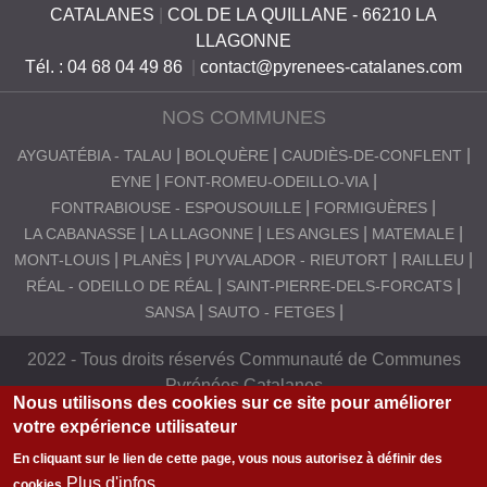
CATALANES
|
COL DE LA QUILLANE - 66210 LA
S
LLAGONNE
C
Tél. : 04 68 04 49 86
|
contact@pyrenees-catalanes.com
A
NOS COMMUNES
T
AYGUATÉBIA - TALAU
BOLQUÈRE
CAUDIÈS-DE-CONFLENT
A
EYNE
FONT-ROMEU-ODEILLO-VIA
L
FONTRABIOUSE - ESPOUSOUILLE
FORMIGUÈRES
A
LA CABANASSE
LA LLAGONNE
LES ANGLES
MATEMALE
MONT-LOUIS
PLANÈS
PUYVALADOR - RIEUTORT
RAILLEU
N
RÉAL - ODEILLO DE RÉAL
SAINT-PIERRE-DELS-FORCATS
E
SANSA
SAUTO - FETGES
S
2022 - Tous droits réservés Communauté de Communes
Pyrénées Catalanes
Nous utilisons des cookies sur ce site pour améliorer
votre expérience utilisateur
En cliquant sur le lien de cette page, vous nous autorisez à définir des
Plus d'infos
cookies