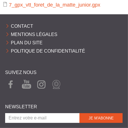
C
7_gpx_vtt_foret_de_la_matte_junior.gpx
O
M
CONTACT
M
MENTIONS LÉGALES
U
PLAN DU SITE
N
POLITIQUE DE CONFIDENTIALITÉ
E
S
SUIVEZ NOUS
P
Y
FAC
YOU
INST
WEB
EBO
TUB
AGR
CAM
R
OK
E
AM
É
NEWSLETTER
N
É
E