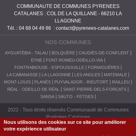
COMMUNAUTE DE COMMUNES PYRENEES
S
CATALANES
|
COL DE LA QUILLANE - 66210 LA
C
LLAGONNE
A
Tél. : 04 68 04 49 86
|
contact@pyrenees-catalanes.com
T
NOS COMMUNES
A
AYGUATÉBIA - TALAU
BOLQUÈRE
CAUDIÈS-DE-CONFLENT
L
EYNE
FONT-ROMEU-ODEILLO-VIA
A
FONTRABIOUSE - ESPOUSOUILLE
FORMIGUÈRES
N
LA CABANASSE
LA LLAGONNE
LES ANGLES
MATEMALE
MONT-LOUIS
PLANÈS
PUYVALADOR - RIEUTORT
RAILLEU
E
RÉAL - ODEILLO DE RÉAL
SAINT-PIERRE-DELS-FORCATS
S
SANSA
SAUTO - FETGES
2022 - Tous droits réservés Communauté de Communes
Pyrénées Catalanes
Nous utilisons des cookies sur ce site pour améliorer
votre expérience utilisateur