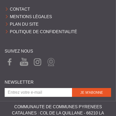
C
CONTACT
O
MENTIONS LÉGALES
M
PLAN DU SITE
M
POLITIQUE DE CONFIDENTIALITÉ
U
N
E
SUIVEZ NOUS
S
FAC
YOU
INST
WEB
EBO
TUB
AGR
CAM
P
OK
E
AM
Y
NEWSLETTER
R
É
N
É
COMMUNAUTE DE COMMUNES PYRENEES
CATALANES
|
COL DE LA QUILLANE - 66210 LA
E