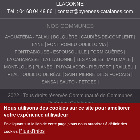
LLAGONNE
S
Tél. : 04 68 04 49 86
|
contact@pyrenees-catalanes.com
C
NOS COMMUNES
A
T
AYGUATÉBIA - TALAU
BOLQUÈRE
CAUDIÈS-DE-CONFLENT
EYNE
FONT-ROMEU-ODEILLO-VIA
A
FONTRABIOUSE - ESPOUSOUILLE
FORMIGUÈRES
L
LA CABANASSE
LA LLAGONNE
LES ANGLES
MATEMALE
A
MONT-LOUIS
PLANÈS
PUYVALADOR - RIEUTORT
RAILLEU
RÉAL - ODEILLO DE RÉAL
SAINT-PIERRE-DELS-FORCATS
N
SANSA
SAUTO - FETGES
E
S
2022 - Tous droits réservés Communauté de Communes
Pyrénées Catalanes
Nous utilisons des cookies sur ce site pour améliorer
votre expérience utilisateur
En cliquant sur le lien de cette page, vous nous autorisez à définir des
Plus d'infos
cookies